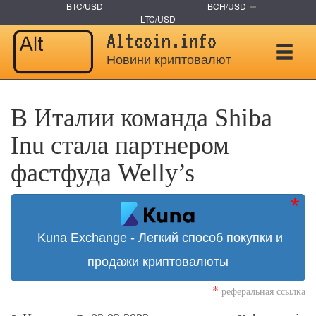
BTC/USD
BCH/USD
LTC/USD
Altcoin.info
Новини криптовалют
В Италии команда Shiba
Inu стала партнером
фастфуда Welly’s
Kuna Exchange - Легкий способ покупки и
продажи криптовалюты
*
реферальная ссылка