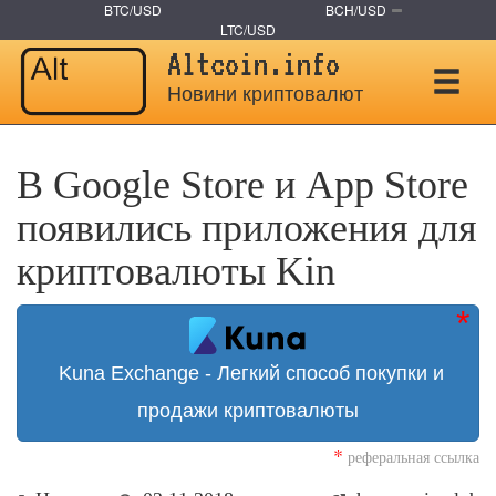
BTC/USD
BCH/USD
LTC/USD
Altcoin.info
Новини криптовалют
В Google Store и App Store
появились приложения для
криптовалюты Kin
Kuna Exchange - Легкий способ покупки и
продажи криптовалюты
*
реферальная ссылка