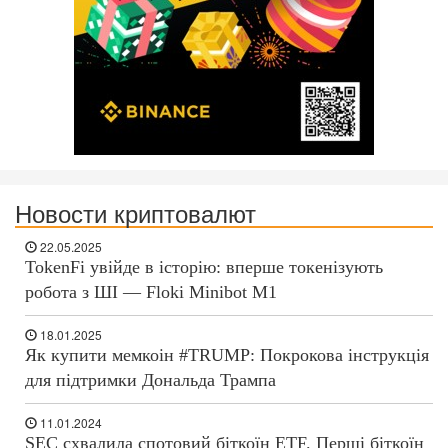
Новости криптовалют
22.05.2025
TokenFi увійде в історію: вперше токенізують
робота з ШІ — Floki Minibot M1
18.01.2025
Як купити мемкоін #TRUMP: Покрокова інструкція
для підтримки Дональда Трампа
11.01.2024
SEC схвалила спотовий біткоїн ETF. Перші біткоїн