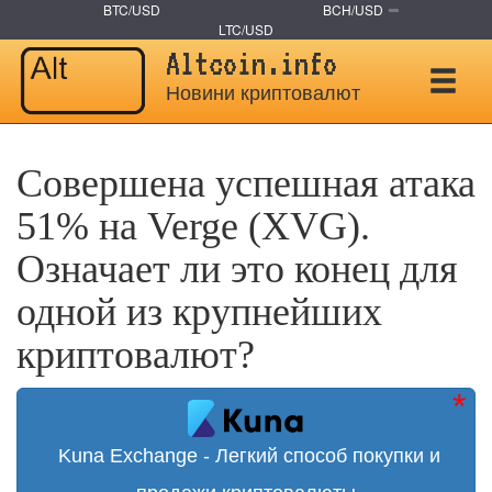
BTC/USD
BCH/USD
LTC/USD
Altcoin.info
Новини криптовалют
Совершена успешная атака
51% на Verge (XVG).
Означает ли это конец для
одной из крупнейших
криптовалют?
Kuna Exchange - Легкий способ покупки и