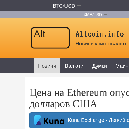
BTC/USD
XMR/USD
Altcoin.info
Новини криптовалют
Новини
Валюти
Думки
Майн
Цена на Ethereum опу
долларов США
Kuna Exchange - Легкий 