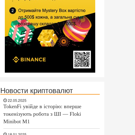
Новости криптовалют
22.05.2025
TokenFi увійде в історію: вперше
токенізують робота з ШІ — Floki
Minibot M1
18.01.2025