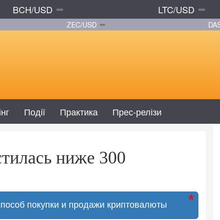
BCH/USD
LTC/USD
ZEC/USD
DA
інг
Події
Практика
Прес-релізи
стилась ниже 300
способ покупки и продажи криптовалюты