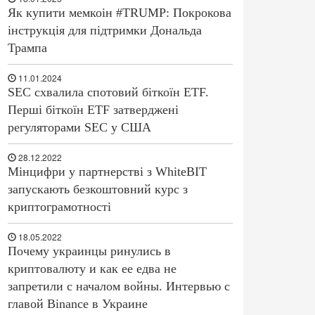
Як купити мемкоін #TRUMP: Покрокова
інструкція для підтримки Дональда
Трампа
11.01.2024
SEC схвалила спотовий біткоїн ETF.
Перші біткоїн ETF затверджені
регуляторами SEC у США
28.12.2022
Мінцифри у партнерстві з WhiteBIT
запускають безкоштовний курс з
криптограмотності
18.05.2022
Почему украинцы ринулись в
криптовалюту и как ее едва не
запретили с началом войны. Интервью с
главой Binance в Украине