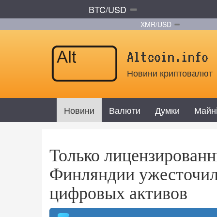
BTC/USD
XMR/USD
Altcoin.info
Новини криптовалют
Новини
Валюти
Думки
Майн
Только лицензированн
Финляндии ужесточил
цифровых активов