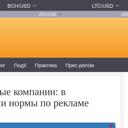
BCH/USD
LTC/USD
ZEC/USD
DA
інг
Події
Практика
Прес-релізи
ые компании: в
и нормы по рекламе