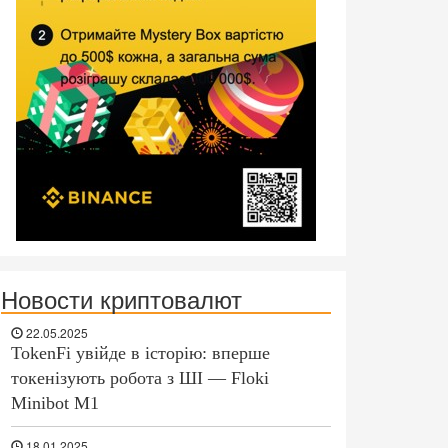
Новости криптовалют
22.05.2025
TokenFi увійде в історію: вперше
токенізують робота з ШІ — Floki
Minibot M1
18.01.2025