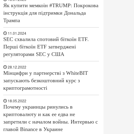
Як купити мемкоін #TRUMP: Покрокова
інструкція для підтримки Дональда
Трампа
11.01.2024
SEC схвалила спотовий біткоїн ETF.
Перші біткоїн ETF затверджені
регуляторами SEC у США
28.12.2022
Мінцифри у партнерстві з WhiteBIT
запускають безкоштовний курс з
криптограмотності
18.05.2022
Почему украинцы ринулись в
криптовалюту и как ее едва не
запретили с началом войны. Интервью с
главой Binance в Украине