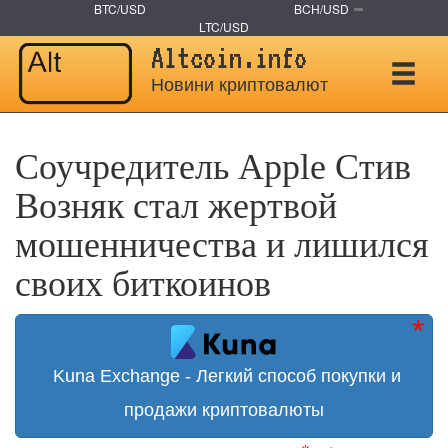
BTC/USD
BCH/USD
LTC/USD
Altcoin.info
Новини криптовалют
Соучредитель Apple Стив
Возняк стал жертвой
мошенничества и лишился
своих биткоинов
Kuna Exchange - Легкий способ покупки и
продажи криптовалюты