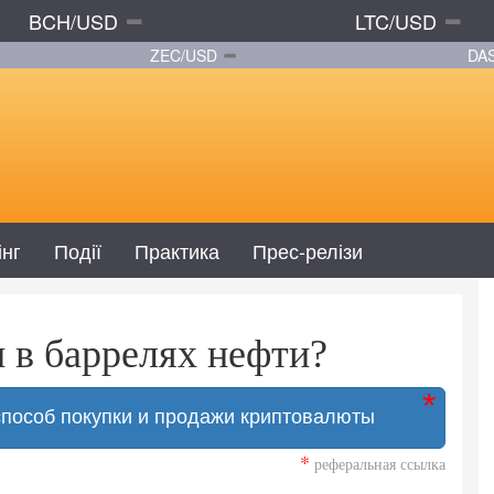
BCH/USD
LTC/USD
ZEC/USD
DA
інг
Події
Практика
Прес-релізи
н в баррелях нефти?
способ покупки и продажи криптовалюты
*
реферальная ссылка