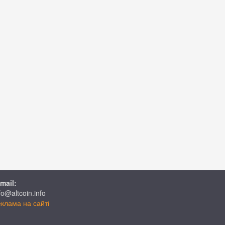
mail:
fo@altcoin.info
клама на сайті