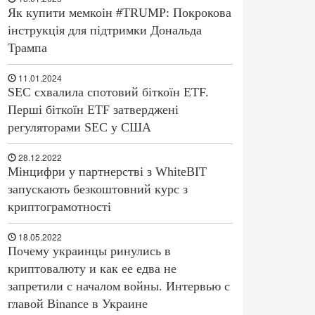
Як купити мемкоін #TRUMP: Покрокова
інструкція для підтримки Дональда
Трампа
11.01.2024
SEC схвалила спотовий біткоїн ETF.
Перші біткоїн ETF затверджені
регуляторами SEC у США
28.12.2022
Мінцифри у партнерстві з WhiteBIT
запускають безкоштовний курс з
криптограмотності
18.05.2022
Почему украинцы ринулись в
криптовалюту и как ее едва не
запретили с началом войны. Интервью с
главой Binance в Украине