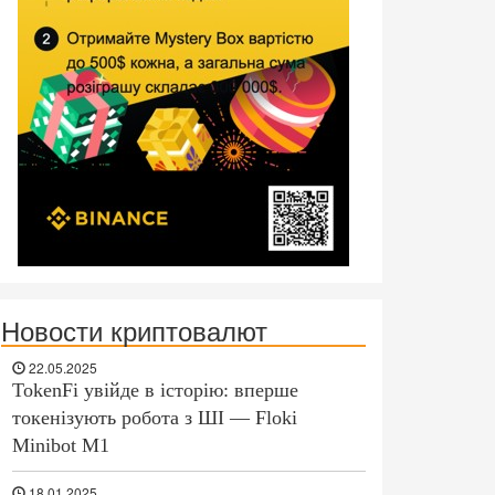
Новости криптовалют
22.05.2025
TokenFi увійде в історію: вперше
токенізують робота з ШІ — Floki
Minibot M1
18.01.2025