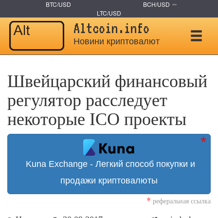
BTC/USD
BCH/USD
LTC/USD
Altcoin.info
Новини криптовалют
Швейцарский финансовый
регулятор расследует
некоторые ICO проекты
Kuna Exchange - Легкий способ покупки и
продажи криптовалюты
*
реферальная ссылка