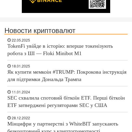
Новости криптовалют
22.05.2025
TokenFi увійде в історію: вперше токенізують
робота з ШІ — Floki Minibot M1
18.01.2025
Як купити мемкоін #TRUMP: Покрокова інструкція
для підтримки Дональда Трампа
11.01.2024
SEC схвалила спотовий біткоїн ETF. Перші біткоїн
ETF затверджені регуляторами SEC у США
28.12.2022
Мінцифри у партнерстві з WhiteBIT запускають
безкоштовний курс з криптограмотності