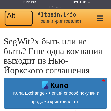
BTC/USD
BCH/USD
LTC/USD
Altcoin.info
Новини криптовалют
SegWit2x быть или не
быть? Еще одна компания
выходит из Нью-
Йоркского соглашения
Kuna Exchange - Легкий способ покупки и
продажи криптовалюты