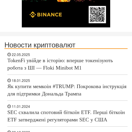
Новости криптовалют
22.05.2025
TokenFi увійде в історію: вперше токенізують
робота з ШІ — Floki Minibot M1
18.01.2025
Як купити мемкоін #TRUMP: Покрокова інструкція
для підтримки Дональда Трампа
11.01.2024
SEC схвалила спотовий біткоїн ETF. Перші біткоїн
ETF затверджені регуляторами SEC у США