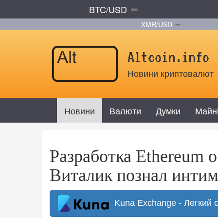
BTC/USD
XMR/USD
Altcoin.info
Новини криптовалют
Новини
Валюти
Думки
Майн
Разработка Ethereum о
Виталик познал инти
Kuna Exchange - Легкий 