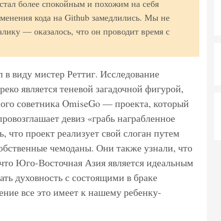
н стал более спокойным и похожим на себя
менения кода на Github замедлились. Мы не
алику — оказалось, что он проводит время с
л в виду мистер Реттиг. Исследование
еко является теневой загадочной фигурой,
ного советника OmiseGo — проекта, который
провозглашает девиз «грабь награбленное
 что проект реализует свой слоган путем
обственные чемоданы. Они также узнали, что
 что Юго-Восточная Азия является идеальным
ать духовность с состоящими в браке
ние все это имеет к нашему ребенку-