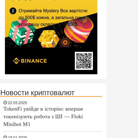
Новости криптовалют
22.05.2025
TokenFi увійде в історію: вперше
токенізують робота з ШІ — Floki
Minibot M1
18.01.2025