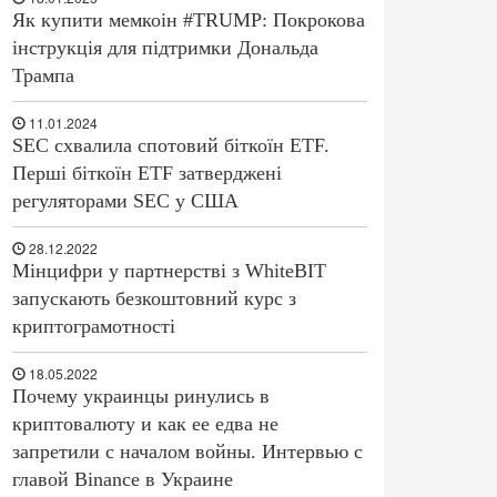
Як купити мемкоін #TRUMP: Покрокова
інструкція для підтримки Дональда
Трампа
11.01.2024
SEC схвалила спотовий біткоїн ETF.
Перші біткоїн ETF затверджені
регуляторами SEC у США
28.12.2022
Мінцифри у партнерстві з WhiteBIT
запускають безкоштовний курс з
криптограмотності
18.05.2022
Почему украинцы ринулись в
криптовалюту и как ее едва не
запретили с началом войны. Интервью с
главой Binance в Украине