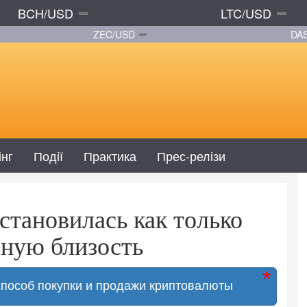
BCH/USD
LTC/USD
ZEC/USD
DA
інг
Події
Практика
Прес-релізи
становилась как только
мную близость
способ покупки и продажи криптовалюты