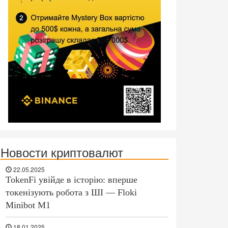
Новости криптовалют
22.05.2025
TokenFi увійде в історію: вперше
токенізують робота з ШІ — Floki
Minibot M1
18.01.2025