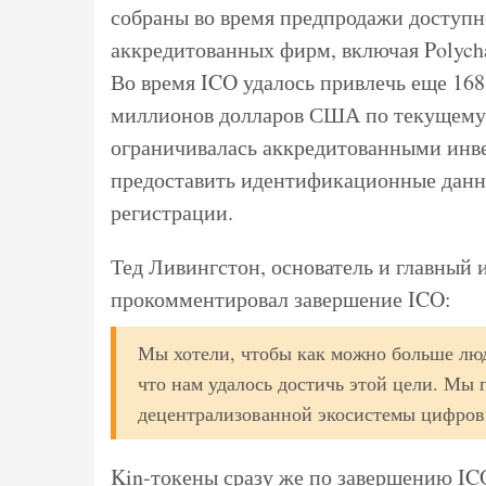
собраны во время предпродажи доступн
аккредитованных фирм, включая Polychain
Во время ICO удалось привлечь еще 168
миллионов долларов США по текущему 
ограничивалась аккредитованными инв
предоставить идентификационные данн
регистрации.
Тед Ливингстон, основатель и главный 
прокомментировал завершение ICO:
Мы хотели, чтобы как можно больше люд
что нам удалось достичь этой цели. Мы 
децентрализованной экосистемы цифровы
Kin-токены сразу же по завершению ICO