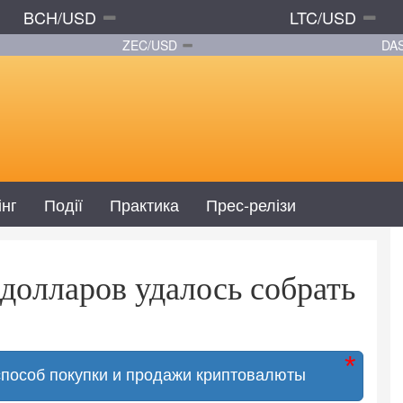
BCH/USD
LTC/USD
ZEC/USD
DA
інг
Події
Практика
Прес-релізи
долларов удалось собрать
способ покупки и продажи криптовалюты