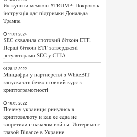
Як купити мемкоін #TRUMP: Покрокова
інструкція для підтримки Дональда
Трампа
11.01.2024
SEC схвалила спотовий біткоїн ETF.
Перші біткоїн ETF затверджені
регуляторами SEC у США
28.12.2022
Мінцифри у партнерстві з WhiteBIT
запускають безкоштовний курс з
криптограмотності
18.05.2022
Почему украинцы ринулись в
криптовалюту и как ее едва не
запретили с началом войны. Интервью с
главой Binance в Украине