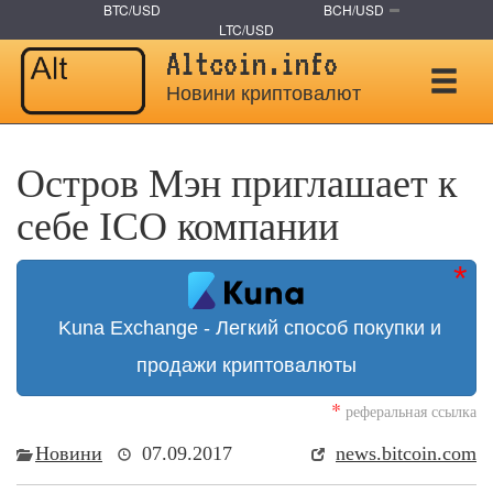
BTC/USD
BCH/USD
LTC/USD
Altcoin.info
Новини криптовалют
Остров Мэн приглашает к
себе ICO компании
Kuna Exchange - Легкий способ покупки и
продажи криптовалюты
*
реферальная ссылка
Новини
07.09.2017
news.bitcoin.com