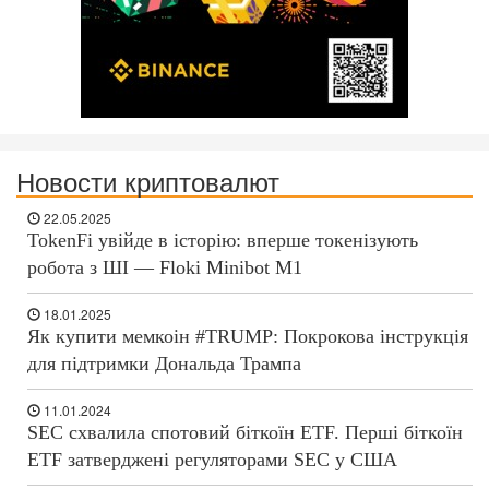
Новости криптовалют
22.05.2025
TokenFi увійде в історію: вперше токенізують
робота з ШІ — Floki Minibot M1
18.01.2025
Як купити мемкоін #TRUMP: Покрокова інструкція
для підтримки Дональда Трампа
11.01.2024
SEC схвалила спотовий біткоїн ETF. Перші біткоїн
ETF затверджені регуляторами SEC у США