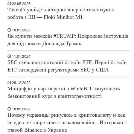
22.05.2025
TokenFi увійде в історію: вперше токенізують
робота з ШІ — Floki Minibot M1
18.01.2025
Як купити мемкоін #TRUMP: Покрокова інструкція
для підтримки Дональда Трампа
11.01.2024
SEC схвалила спотовий біткоїн ETF. Перші біткоїн
ETF затверджені регуляторами SEC у США
28.12.2022
Мінцифри у партнерстві з WhiteBIT запускають
безкоштовний курс з криптограмотності
18.05.2022
Почему украинцы ринулись в криптовалюту и как
ее едва не запретили с началом войны. Интервью с
главой Binance в Украине