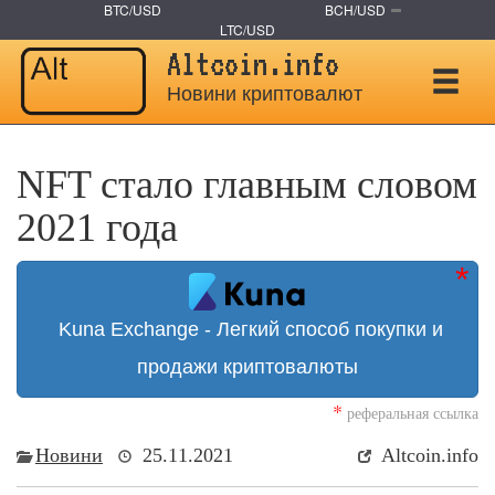
BTC/USD
BCH/USD
LTC/USD
Altcoin.info
Новини криптовалют
NFT стало главным словом
2021 года
Kuna Exchange - Легкий способ покупки и
продажи криптовалюты
*
реферальная ссылка
Новини
25.11.2021
Altcoin.info