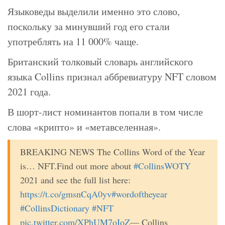
Языковеды выделили именно это слово,
поскольку за минувший год его стали
употреблять на 11 000% чаще.
Британский толковый словарь английского
языка Collins признал аббревиатуру NFT словом
2021 года.
В шорт-лист номинантов попали в том числе
слова «крипто» и «метавселенная».
BREAKING NEWS The Collins Word of the Year
is… NFT.Find out more about
#CollinsWOTY
2021 and see the full list here:
https://t.co/gmsnCqA0yv
#wordoftheyear
#CollinsDictionary
#NFT
pic.twitter.com/XPhUM7oIoZ
— Collins