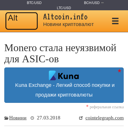
BTC/USD
BCH/USD
LTC/USD
Altcoin.info
Новини криптовалют
Monero стала неуязвимой
для ASIC-ов
Kuna Exchange - Легкий способ покупки и
продажи криптовалюты
*
реферальная ссылка
Новини
27.03.2018
cointelegraph.com