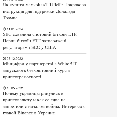
Як купити мемкоін #TRUMP: Покрокова
інструкція для підтримки Дональда
Трампа
11.01.2024
SEC схвалила спотовий біткоїн ETF.
Перші біткоїн ETF затверджені
регуляторами SEC у США
28.12.2022
Мінцифри у партнерстві з WhiteBIT
запускають безкоштовний курс з
криптограмотності
18.05.2022
Почему украинцы ринулись в
криптовалюту и как ее едва не
запретили с началом войны. Интервью с
главой Binance в Украине