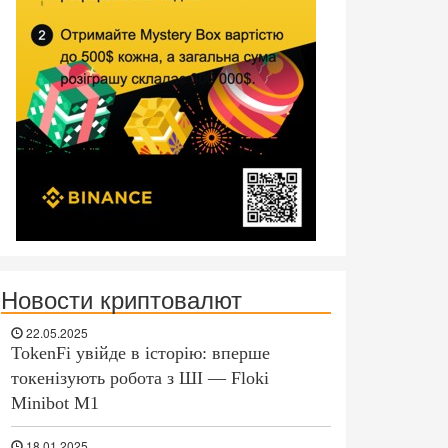
Новости криптовалют
22.05.2025
TokenFi увійде в історію: вперше
токенізують робота з ШІ — Floki
Minibot M1
18.01.2025