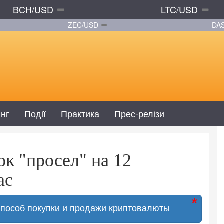
BCH/USD
LTC/USD
ZEC/USD
DA
інг
Події
Практика
Прес-релізи
к "просел" на 12
ас
способ покупки и продажи криптовалюты