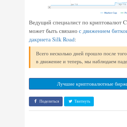
Ведущий специалист по криптовалют 
может быть связано
с движением битко
дакрнета Silk Road
:
Всего несколько дней прошло после того
в движение и теперь, мы наблюдаем пад
Лучшие криптовалютные биржи
Поделиться
Твитнуть