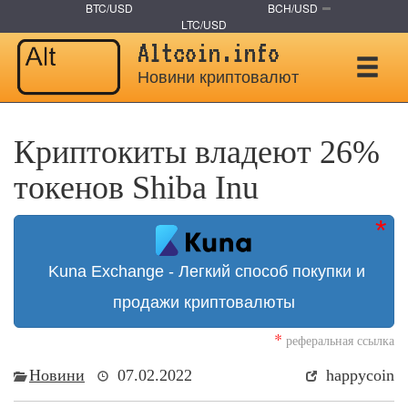
BTC/USD
BCH/USD
LTC/USD
Altcoin.info
Новини криптовалют
Криптокиты владеют 26%
тoкeнoв Shiba Inu
Kuna Exchange - Легкий способ покупки и
продажи криптовалюты
*
реферальная ссылка
Новини
07.02.2022
happycoin