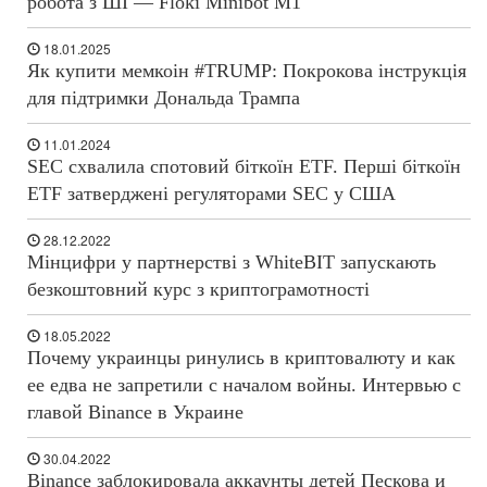
робота з ШІ — Floki Minibot M1
18.01.2025
Як купити мемкоін #TRUMP: Покрокова інструкція
для підтримки Дональда Трампа
11.01.2024
SEC схвалила спотовий біткоїн ETF. Перші біткоїн
ETF затверджені регуляторами SEC у США
28.12.2022
Мінцифри у партнерстві з WhiteBIT запускають
безкоштовний курс з криптограмотності
18.05.2022
Почему украинцы ринулись в криптовалюту и как
ее едва не запретили с началом войны. Интервью с
главой Binance в Украине
30.04.2022
Binance заблокировала аккаунты детей Пескова и