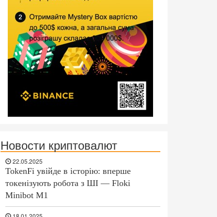
Новости криптовалют
22.05.2025
TokenFi увійде в історію: вперше
токенізують робота з ШІ — Floki
Minibot M1
18.01.2025