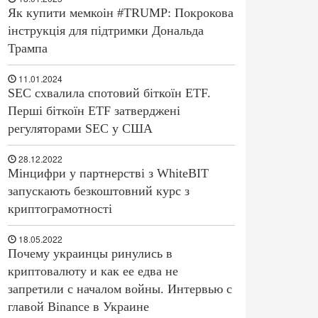
Як купити мемкоін #TRUMP: Покрокова
інструкція для підтримки Дональда
Трампа
11.01.2024
SEC схвалила спотовий біткоїн ETF.
Перші біткоїн ETF затверджені
регуляторами SEC у США
28.12.2022
Мінцифри у партнерстві з WhiteBIT
запускають безкоштовний курс з
криптограмотності
18.05.2022
Почему украинцы ринулись в
криптовалюту и как ее едва не
запретили с началом войны. Интервью с
главой Binance в Украине