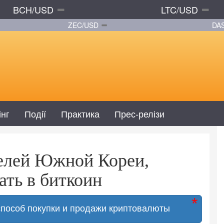
BCH/USD
LTC/USD
ZEC/USD
DA
інг
Події
Практика
Прес-релізи
елей Южной Кореи,
ать в биткоин
способ покупки и продажи криптовалюты