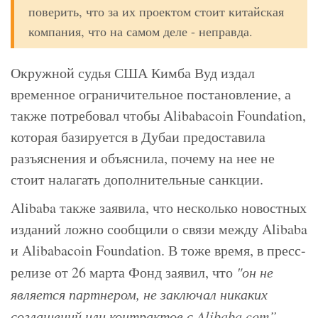
поверить, что за их проектом стоит китайская
компания, что на самом деле - неправда.
Окружной судья США Кимба Вуд издал
временное ограничительное постановление, а
также потребовал чтобы Alibabacoin Foundation,
которая базируется в Дубаи предоставила
разъяснения и объяснила, почему на нее не
стоит налагать дополнительные санкции.
Alibaba также заявила, что несколько новостных
изданий ложно сообщили о связи между Alibaba
и Alibabacoin Foundation. В тоже время, в пресс-
релизе от 26 марта Фонд заявил, что
"он не
является партнером, не заключал никаких
соглашений или контрактов с Alibaba.com”
.