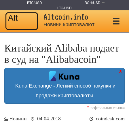
BTC/USD
BCH/USD
LTC/USD
Altcoin.info
Новини криптовалют
Китайский Alibaba подает
в суд на "Alibabacoin"
Kuna Exchange - Легкий способ покупки и
продажи криптовалюты
*
реферальная ссылка
Новини
04.04.2018
coindesk.com