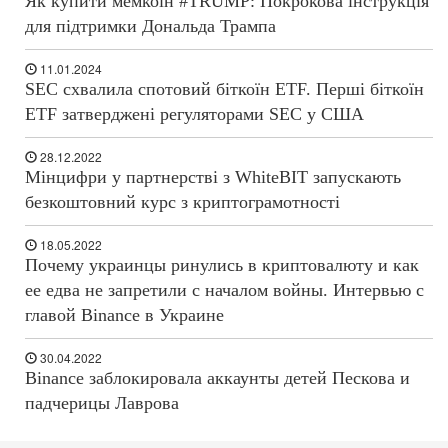
Як купити мемкоін #TRUMP: Покрокова інструкція
для підтримки Дональда Трампа
11.01.2024
SEC схвалила спотовий біткоїн ETF. Перші біткоїн
ETF затверджені регуляторами SEC у США
28.12.2022
Мінцифри у партнерстві з WhiteBIT запускають
безкоштовний курс з криптограмотності
18.05.2022
Почему украинцы ринулись в криптовалюту и как
ее едва не запретили с началом войны. Интервью с
главой Binance в Украине
30.04.2022
Binance заблокировала аккаунты детей Пескова и
падчерицы Лаврова