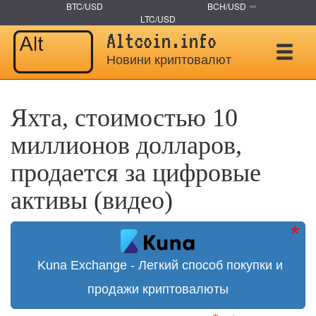
BTC/USD
BCH/USD
LTC/USD
Altcoin.info
Новини криптовалют
Яхта, стоимостью 10
миллионов долларов,
продается за цифровые
активы (видео)
Kuna Exchange - Легкий способ покупки и
продажи криптовалюты