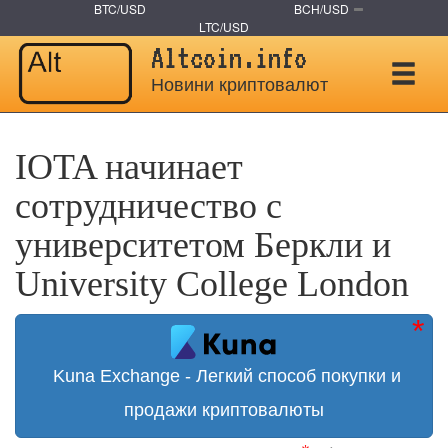
BTC/USD
BCH/USD
LTC/USD
Altcoin.info
Новини криптовалют
IOTA начинает
сотрудничество с
университетом Беркли и
University College London
Kuna Exchange - Легкий способ покупки и
продажи криптовалюты