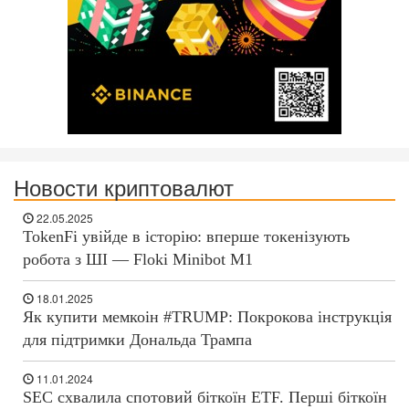
Новости криптовалют
22.05.2025
TokenFi увійде в історію: вперше токенізують
робота з ШІ — Floki Minibot M1
18.01.2025
Як купити мемкоін #TRUMP: Покрокова інструкція
для підтримки Дональда Трампа
11.01.2024
SEC схвалила спотовий біткоїн ETF. Перші біткоїн