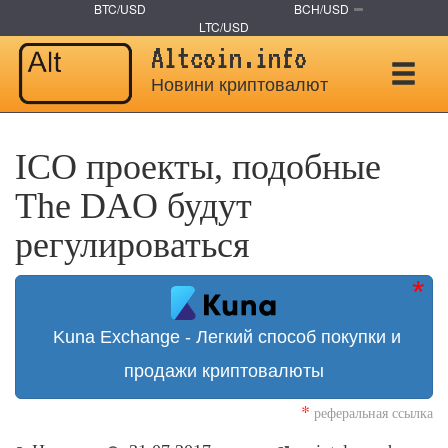
BTC/USD
BCH/USD
LTC/USD
Altcoin.info
Новини криптовалют
ICO проекты, подобные
The DAO будут
регулироваться
Kuna Exchange - Легкий способ покупки и
продажи криптовалюты
*
реферальная ссылка