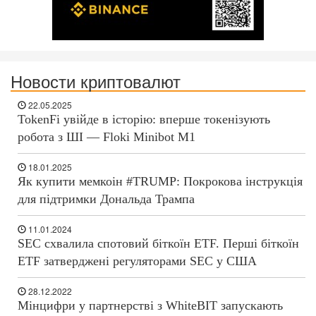
Новости криптовалют
22.05.2025
TokenFi увійде в історію: вперше токенізують
робота з ШІ — Floki Minibot M1
18.01.2025
Як купити мемкоін #TRUMP: Покрокова інструкція
для підтримки Дональда Трампа
11.01.2024
SEC схвалила спотовий біткоїн ETF. Перші біткоїн
ETF затверджені регуляторами SEC у США
28.12.2022
Мінцифри у партнерстві з WhiteBIT запускають