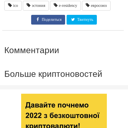
ico
эстония
e-residency
евросоюз
Поделиться
Твитнуть
Комментарии
Больше криптоновостей