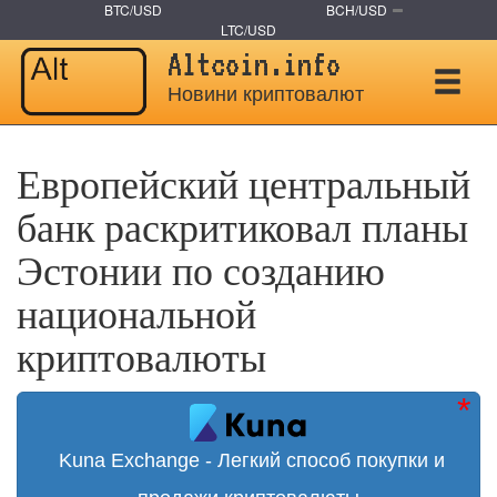
BTC/USD
BCH/USD
LTC/USD
Altcoin.info
Новини криптовалют
Европейский центральный
банк раскритиковал планы
Эстонии по созданию
национальной
криптовалюты
Kuna Exchange - Легкий способ покупки и