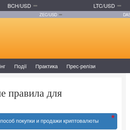
BCH/USD
LTC/USD
ZEC/USD
DA
інг
Події
Практика
Прес-релізи
е правила для
способ покупки и продажи криптовалюты