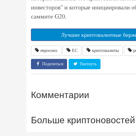
инвесторов" и которые инициировали о
саммите G20.
Лучшие криптовалютные биржи
евросоюз
ЕС
криптовалюты
р
Поделиться
Твитнуть
Комментарии
Больше криптоновостей