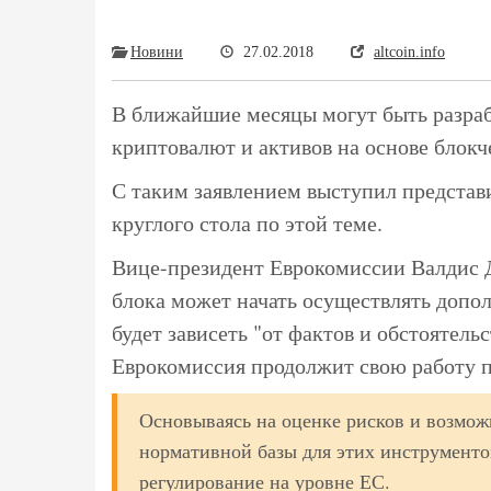
Новини
27.02.2018
altcoin.info
В ближайшие месяцы могут быть разра
криптовалют и активов на основе блокч
С таким заявлением выступил представ
круглого стола по этой теме.
Вице-президент Еврокомиссии Валдис 
блока может начать осуществлять допол
будет зависеть "от фактов и обстоятель
Еврокомиссия продолжит свою работу 
Основываясь на оценке рисков и возмо
нормативной базы для этих инструментов
регулирование на уровне ЕС.