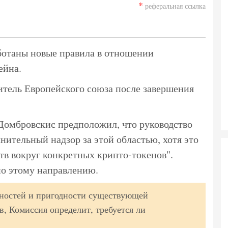
*
реферальная ссылка
ботаны новые правила в отношении
ейна.
итель Европейского союза после завершения
Домбровскис предположил, что руководство
нительный надзор за этой областью, хотя это
ств вокруг конкретных крипто-токенов".
по этому направлению.
жностей и пригодности существующей
, Комиссия определит, требуется ли