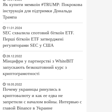
Як купити мемкоін #TRUMP: Покрокова
інструкція для підтримки Дональда
Трампа
11.01.2024
SEC схвалила спотовий біткоїн ETF.
Перші біткоїн ETF затверджені
регуляторами SEC у США
28.12.2022
Мінцифри у партнерстві з WhiteBIT
запускають безкоштовний курс з
криптограмотності
18.05.2022
Почему украинцы ринулись в
криптовалюту и как ее едва не
запретили с началом войны. Интервью с
главой Binance в Украине