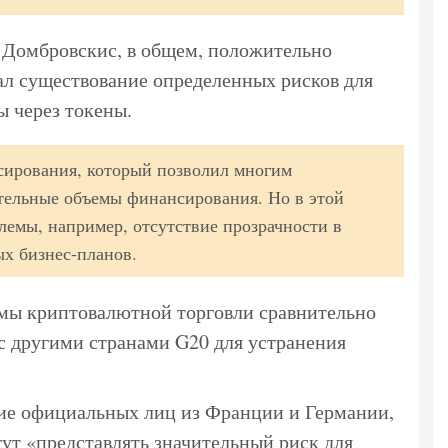
то Домбровскис, в общем, положительно
нал существование определенных рисков для
ы через токены.
сирования, который позволил многим
ельные объемы финансирования. Но в этой
лемы, например, отсутствие прозрачности в
х бизнес-планов.
емы криптовалютной торговли сравнительно
с другими странами G20 для устранения
ие официальных лиц из Франции и Германии,
ут «представлять значительный риск для