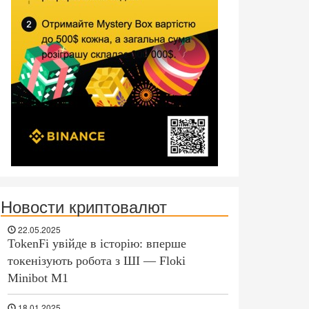
Новости криптовалют
22.05.2025
TokenFi увійде в історію: вперше
токенізують робота з ШІ — Floki
Minibot M1
18.01.2025