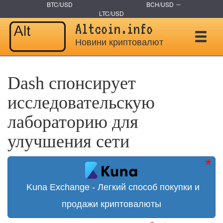
BTC/USD
BCH/USD
LTC/USD
Altcoin.info
Новини криптовалют
Dash спонсирует
исследовательскую
лабораторию для
улучшения сети
Kuna Exchange - Легкий способ покупки и
продажи криптовалюты