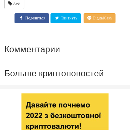
dash
Поделиться
Твитнуть
DigitalCash
Комментарии
Больше криптоновостей