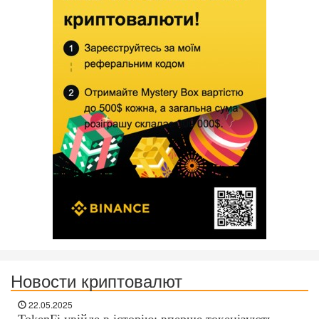
Новости криптовалют
22.05.2025
TokenFi увійде в історію: вперше токенізують