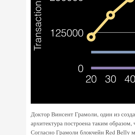
Доктор Винсент Грамоли, один из создат
архитектура построена таким образом,
Согласно Грамоли блокчейн Red Belly м