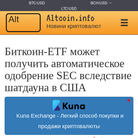
BTC/USD
BCH/USD
LTC/USD
Altcoin.info
Новини криптовалют
Биткоин-ETF может
получить автоматическое
одобрение SEC вследствие
шатдауна в США
Kuna Exchange - Легкий способ покупки и
продажи криптовалюты