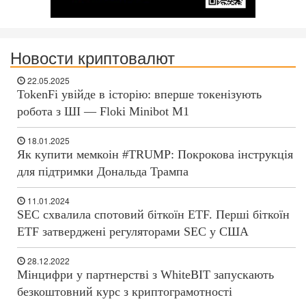
Новости криптовалют
22.05.2025
TokenFi увійде в історію: вперше токенізують
робота з ШІ — Floki Minibot M1
18.01.2025
Як купити мемкоін #TRUMP: Покрокова інструкція
для підтримки Дональда Трампа
11.01.2024
SEC схвалила спотовий біткоїн ETF. Перші біткоїн
ETF затверджені регуляторами SEC у США
28.12.2022
Мінцифри у партнерстві з WhiteBIT запускають
безкоштовний курс з криптограмотності