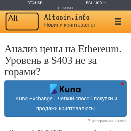
BTC/USD
BCH/USD
LTC/USD
Altcoin.info
Новини криптовалют
Анализ цены на Ethereum.
Уровень в $403 не за
горами?
Kuna Exchange - Легкий способ покупки и
продажи криптовалюты
*
реферальная ссылка