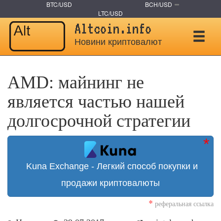
BTC/USD
BCH/USD
LTC/USD
Altcoin.info
Новини криптовалют
AMD: майнинг не
является частью нашей
долгосрочной стратегии
Kuna Exchange - Легкий способ покупки и
продажи криптовалюты
*
реферальная ссылка