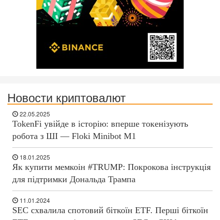
Новости криптовалют
22.05.2025
TokenFi увійде в історію: вперше токенізують
робота з ШІ — Floki Minibot M1
18.01.2025
Як купити мемкоін #TRUMP: Покрокова інструкція
для підтримки Дональда Трампа
11.01.2024
SEC схвалила спотовий біткоїн ETF. Перші біткоїн