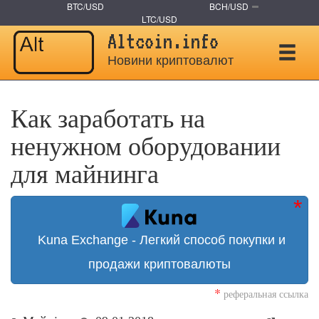
BTC/USD
BCH/USD
LTC/USD
Altcoin.info
Новини криптовалют
Как заработать на
ненужном оборудовании
для майнинга
Kuna Exchange - Легкий способ покупки и
продажи криптовалюты
*
реферальная ссылка