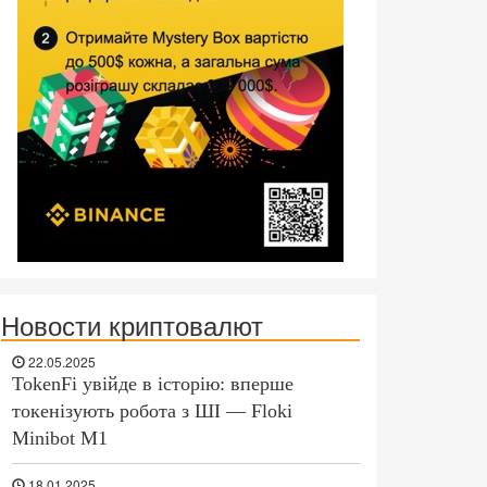
Новости криптовалют
22.05.2025
TokenFi увійде в історію: вперше
токенізують робота з ШІ — Floki
Minibot M1
18.01.2025