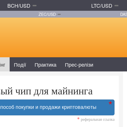
BCH/USD
LTC/USD
ZEC/USD
DA
інг
Події
Практика
Прес-релізи
вый чип для майнинга
способ покупки и продажи криптовалюты
*
реферальная ссылка