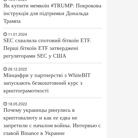
Як купити мемкоін #TRUMP: Покрокова
інструкція для підтримки Дональда
Трампа
11.01.2024
SEC схвалила спотовий біткоїн ETF.
Перші біткоїн ETF затверджені
регуляторами SEC у США
28.12.2022
Мінцифри у партнерстві з WhiteBIT
запускають безкоштовний курс з
криптограмотності
18.05.2022
Почему украинцы ринулись в
криптовалюту и как ее едва не
запретили с началом войны. Интервью с
главой Binance в Украине