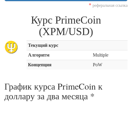
*
реферальная ссылка
Курс PrimeCoin
(XPM/USD)
Текущий курс
Алгоритм
Multiple
Концепция
PoW
График курса PrimeCoin к
доллару за
два месяца
*