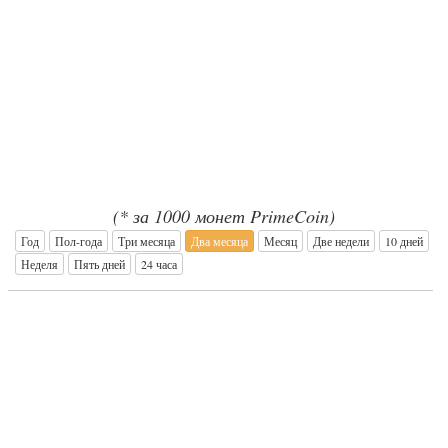
(* за 1000 монет PrimeCoin)
Год
Пол-года
Три месяца
Два месяца
Месяц
Две недели
10 дней
Неделя
Пять дней
24 часа