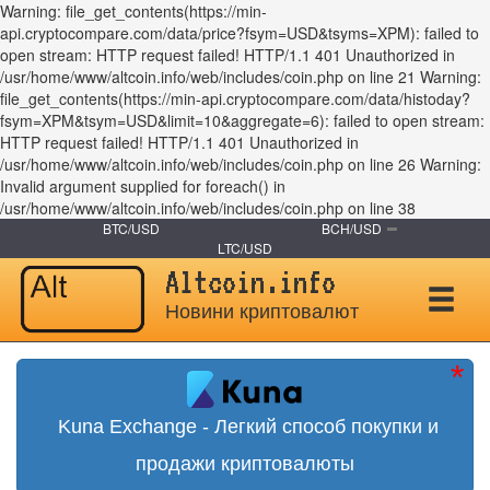
Warning: file_get_contents(https://min-
api.cryptocompare.com/data/price?fsym=USD&tsyms=XPM): failed to
open stream: HTTP request failed! HTTP/1.1 401 Unauthorized in
/usr/home/www/altcoin.info/web/includes/coin.php on line 21 Warning:
file_get_contents(https://min-api.cryptocompare.com/data/histoday?
fsym=XPM&tsym=USD&limit=10&aggregate=6): failed to open stream:
HTTP request failed! HTTP/1.1 401 Unauthorized in
/usr/home/www/altcoin.info/web/includes/coin.php on line 26 Warning:
Invalid argument supplied for foreach() in
/usr/home/www/altcoin.info/web/includes/coin.php on line 38
BTC/USD
BCH/USD
LTC/USD
Altcoin.info
Новини криптовалют
Kuna Exchange - Легкий способ покупки и
продажи криптовалюты