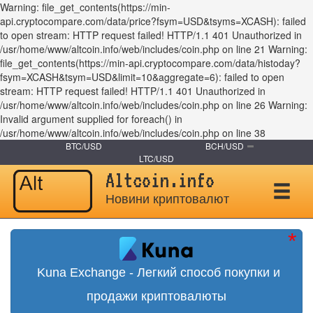
Warning: file_get_contents(https://min-
api.cryptocompare.com/data/price?fsym=USD&tsyms=XCASH): failed
to open stream: HTTP request failed! HTTP/1.1 401 Unauthorized in
/usr/home/www/altcoin.info/web/includes/coin.php on line 21 Warning:
file_get_contents(https://min-api.cryptocompare.com/data/histoday?
fsym=XCASH&tsym=USD&limit=10&aggregate=6): failed to open
stream: HTTP request failed! HTTP/1.1 401 Unauthorized in
/usr/home/www/altcoin.info/web/includes/coin.php on line 26 Warning:
Invalid argument supplied for foreach() in
/usr/home/www/altcoin.info/web/includes/coin.php on line 38
BTC/USD
BCH/USD
LTC/USD
Altcoin.info
Новини криптовалют
Kuna Exchange - Легкий способ покупки и
продажи криптовалюты