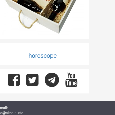
horoscope
mail:
fo@altcoin.info