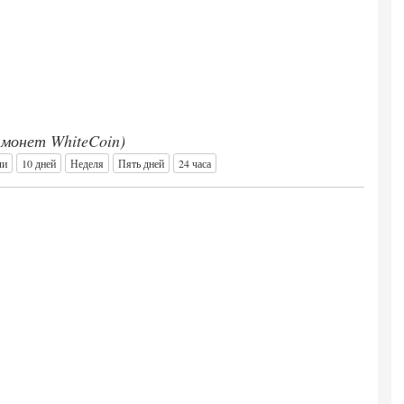
0 монет WhiteCoin)
ли
10 дней
Неделя
Пять дней
24 часа