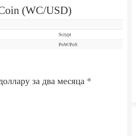
eCoin (WC/USD)
Scrypt
PoW/PoS
 доллару за
два месяца
*