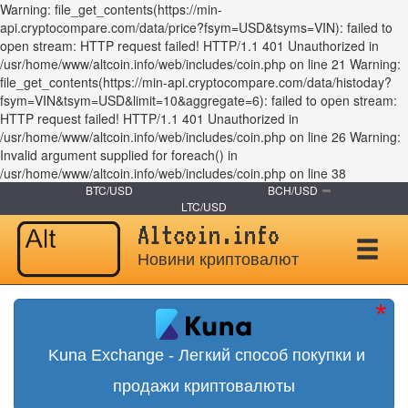
Warning: file_get_contents(https://min-
api.cryptocompare.com/data/price?fsym=USD&tsyms=VIN): failed to
open stream: HTTP request failed! HTTP/1.1 401 Unauthorized in
/usr/home/www/altcoin.info/web/includes/coin.php on line 21 Warning:
file_get_contents(https://min-api.cryptocompare.com/data/histoday?
fsym=VIN&tsym=USD&limit=10&aggregate=6): failed to open stream:
HTTP request failed! HTTP/1.1 401 Unauthorized in
/usr/home/www/altcoin.info/web/includes/coin.php on line 26 Warning:
Invalid argument supplied for foreach() in
/usr/home/www/altcoin.info/web/includes/coin.php on line 38
BTC/USD
BCH/USD
LTC/USD
Altcoin.info
Новини криптовалют
Kuna Exchange - Легкий способ покупки и
продажи криптовалюты