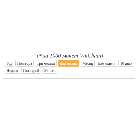
(* за 1000 монет VinChain)
Год
Пол-года
Три месяца
Два месяца
Месяц
Две недели
10 дней
Неделя
Пять дней
24 часа