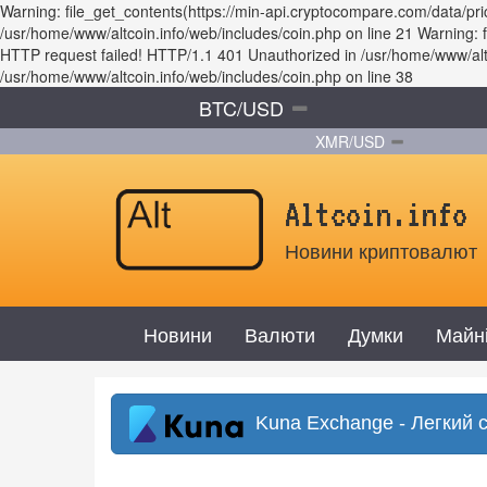
Warning: file_get_contents(https://min-api.cryptocompare.com/data/p
/usr/home/www/altcoin.info/web/includes/coin.php on line 21 Warning
HTTP request failed! HTTP/1.1 401 Unauthorized in /usr/home/www/altco
/usr/home/www/altcoin.info/web/includes/coin.php on line 38
BTC/USD
XMR/USD
Altcoin.info
Новини криптовалют
Новини
Валюти
Думки
Майн
Kuna Exchange - Легкий 