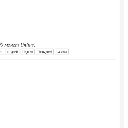
00 монет Unitus)
ли
10 дней
Неделя
Пять дней
24 часа