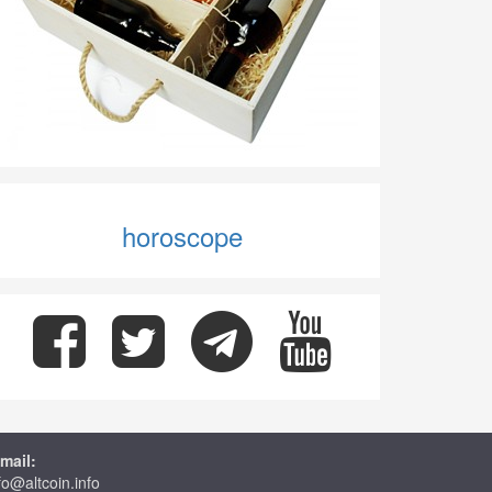
horoscope
mail:
fo@altcoin.info