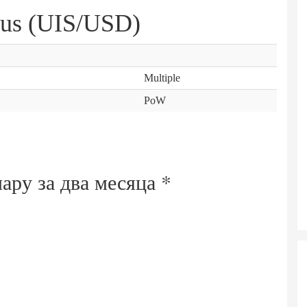
tus (UIS/USD)
Multiple
PoW
лару за
два месяца
*