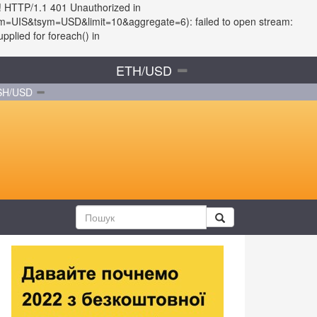
! HTTP/1.1 401 Unauthorized in
fsym=UIS&tsym=USD&limit=10&aggregate=6): failed to open stream:
plied for foreach() in
ETH/USD
SH/USD