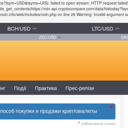
rice?fsym=USD&tsyms=UIS): failed to open stream: HTTP request failed
: file_get_contents(https://min-api.cryptocompare.com/data/histoday?
in.info/web/includes/coin.php on line 26 Warning: Invalid argument sup
BCH/USD
LTC/USD
ZEC/USD
DA
інг
Події
Практика
Прес-релізи
способ покупки и продажи криптовалюты
*
реферальная ссылка