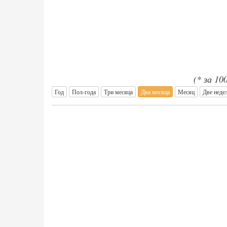
(* за 10
Год
Пол-года
Три месяца
Два месяца
Месяц
Две неде