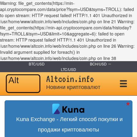
Warning: file_get_contents(https://min-
api.cryptocompare.com/data/price?fsym=USD&tsyms=TROLL): failed
to open stream: HTTP request failed! HTTP/1.1 401 Unauthorized in
/usr/home/www/altcoin.info/web/includes/coin.php on line 21 Warning:
file_get_contents(https://min-api.cryptocompare.com/data/histoday?
fsym=TROLL&tsym=USD&limit=10&aggregate=6): failed to open
stream: HTTP request failed! HTTP/1.1 401 Unauthorized in
/usr/home/www/altcoin.info/web/includes/coin.php on line 26 Warning:
Invalid argument supplied for foreach() in
/usr/home/www/altcoin.info/web/includes/coin.php on line 38
BTC/USD
BCH/USD
LTC/USD
Altcoin.info
Новини криптовалют
Kuna Exchange - Легкий способ покупки и
продажи криптовалюты