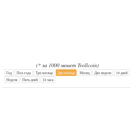
(* за 1000 монет Trollcoin)
Год
Пол-года
Три месяца
Два месяца
Месяц
Две недели
10 дней
Неделя
Пять дней
24 часа