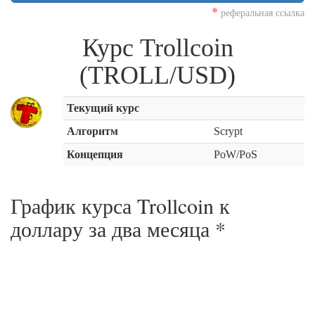
*
реферальная ссылка
Курс Trollcoin
(TROLL/USD)
Текущий курс
Алгоритм
Scrypt
Концепция
PoW/PoS
График курса Trollcoin к
доллару за
два месяца
*