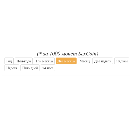
(* за 1000 монет SexCoin)
Год
Пол-года
Три месяца
Два месяца
Месяц
Две недели
10 дней
Неделя
Пять дней
24 часа