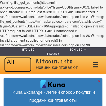
Warning: file_get_contents(https://min-
api.cryptocompare.com/data/price?fsym=USD&tsyms=SXC): failed to
open stream: HTTP request failed! HTTP/1.1 401 Unauthorized in
/usr/home/www/altcoin.info/web/includes/coin.php on line 21 Warning:
file_get_contents(https://min-api.cryptocompare.com/data/histoday?
fsym=SXC&tsym=USD&limit=10&aggregate=6): failed to open stream:
HTTP request failed! HTTP/1.1 401 Unauthorized in
/usr/home/www/altcoin.info/web/includes/coin.php on line 26 Warning:
Invalid argument supplied for foreach() in
/usr/home/www/altcoin.info/web/includes/coin.php on line 38
BTC/USD
BCH/USD
LTC/USD
Altcoin.info
Новини криптовалют
Kuna Exchange - Легкий способ покупки и
продажи криптовалюты