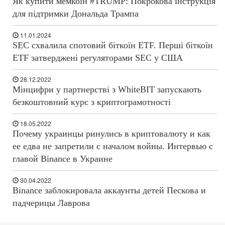
Як купити мемкоін #TRUMP: Покрокова інструкція
для підтримки Дональда Трампа
11.01.2024
SEC схвалила спотовий біткоїн ETF. Перші біткоїн
ETF затверджені регуляторами SEC у США
28.12.2022
Мінцифри у партнерстві з WhiteBIT запускають
безкоштовний курс з криптограмотності
18.05.2022
Почему украинцы ринулись в криптовалюту и как
ее едва не запретили с началом войны. Интервью с
главой Binance в Украине
30.04.2022
Binance заблокировала аккаунты детей Пескова и
падчерицы Лаврова