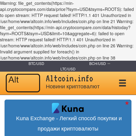
Warning: file_get_contents(https://min-
api.cryptocompare.com/data/price?fsym=USD&tsyms=ROOTS): failed
to open stream: HTTP request failed! HTTP/1.1 401 Unauthorized in
/usr/home/www/altcoin.info/web/includes/coin.php on line 21 Warning:
file_get_contents(https://min-api.cryptocompare.com/data/histoday?
fsym=ROOTS&tsym=USD&limit=10&aggregate=6): failed to open
stream: HTTP request failed! HTTP/1.1 401 Unauthorized in
/usr/home/www/altcoin.info/web/includes/coin.php on line 26 Warning:
Invalid argument supplied for foreach() in
/usr/home/www/altcoin.info/web/includes/coin.php on line 38
BTC/USD
BCH/USD
LTC/USD
Altcoin.info
Новини криптовалют
Kuna Exchange - Легкий способ покупки и
продажи криптовалюты