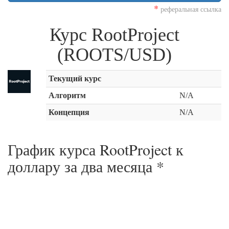
*
реферальная ссылка
Курс RootProject
(ROOTS/USD)
Текущий курс
Алгоритм
N/A
Концепция
N/A
График курса RootProject к
доллару за
два месяца
*