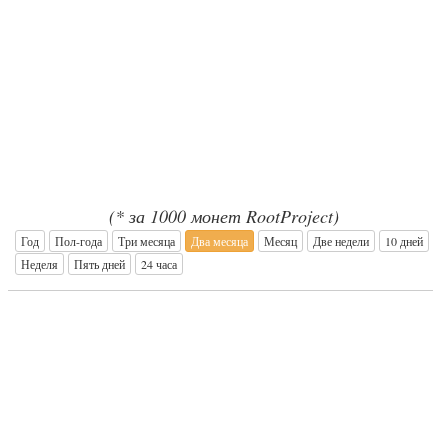
(* за 1000 монет RootProject)
Год
Пол-года
Три месяца
Два месяца
Месяц
Две недели
10 дней
Неделя
Пять дней
24 часа