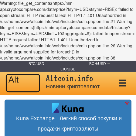
Warning: file_get_contents(https://min-
api.cryptocompare.com/data/price?fsym=USD&tsyms=RISE): failed to
open stream: HTTP request failed! HTTP/1.1 401 Unauthorized in
/usr/home/www/altcoin.info/web/includes/coin.php on line 21 Warning:
file_get_contents(https://min-api.cryptocompare.com/data/histoday?
fsym=RISE&tsym=USD&limit=10&aggregate=6): failed to open stream:
HTTP request failed! HTTP/1.1 401 Unauthorized in
/usr/home/www/altcoin.info/web/includes/coin.php on line 26 Warning:
Invalid argument supplied for foreach() in
/usr/home/www/altcoin.info/web/includes/coin.php on line 38
BTC/USD
BCH/USD
LTC/USD
Altcoin.info
Новини криптовалют
Kuna Exchange - Легкий способ покупки и
продажи криптовалюты