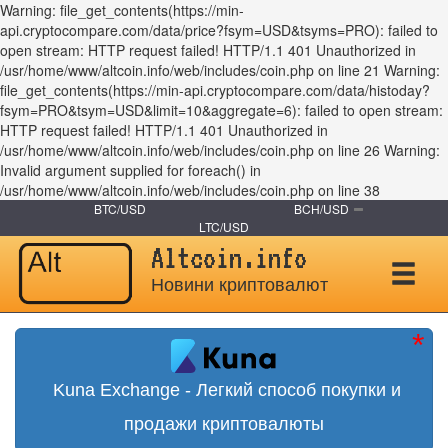
Warning: file_get_contents(https://min-
api.cryptocompare.com/data/price?fsym=USD&tsyms=PRO): failed to
open stream: HTTP request failed! HTTP/1.1 401 Unauthorized in
/usr/home/www/altcoin.info/web/includes/coin.php on line 21 Warning:
file_get_contents(https://min-api.cryptocompare.com/data/histoday?
fsym=PRO&tsym=USD&limit=10&aggregate=6): failed to open stream:
HTTP request failed! HTTP/1.1 401 Unauthorized in
/usr/home/www/altcoin.info/web/includes/coin.php on line 26 Warning:
Invalid argument supplied for foreach() in
/usr/home/www/altcoin.info/web/includes/coin.php on line 38
BTC/USD
BCH/USD
LTC/USD
Altcoin.info
Новини криптовалют
Kuna Exchange - Легкий способ покупки и
продажи криптовалюты