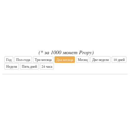
(* за 1000 монет Propy)
Год
Пол-года
Три месяца
Два месяца
Месяц
Две недели
10 дней
Неделя
Пять дней
24 часа