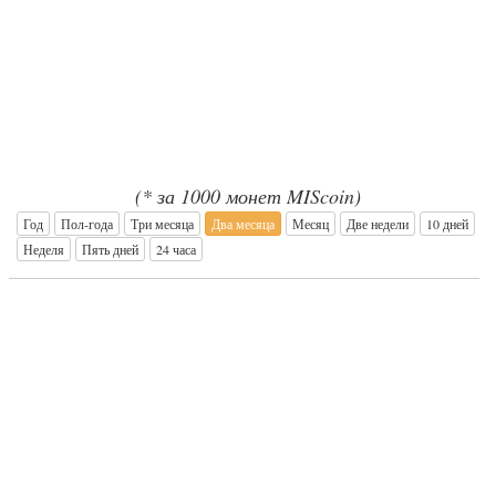
(* за 1000 монет MIScoin)
Год
Пол-года
Три месяца
Два месяца
Месяц
Две недели
10 дней
Неделя
Пять дней
24 часа