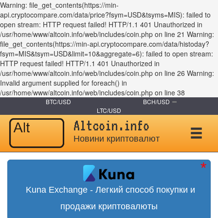
Warning: file_get_contents(https://min-
api.cryptocompare.com/data/price?fsym=USD&tsyms=MIS): failed to
open stream: HTTP request failed! HTTP/1.1 401 Unauthorized in
/usr/home/www/altcoin.info/web/includes/coin.php on line 21 Warning:
file_get_contents(https://min-api.cryptocompare.com/data/histoday?
fsym=MIS&tsym=USD&limit=10&aggregate=6): failed to open stream:
HTTP request failed! HTTP/1.1 401 Unauthorized in
/usr/home/www/altcoin.info/web/includes/coin.php on line 26 Warning:
Invalid argument supplied for foreach() in
/usr/home/www/altcoin.info/web/includes/coin.php on line 38
BTC/USD
BCH/USD
LTC/USD
Altcoin.info
Новини криптовалют
Kuna Exchange - Легкий способ покупки и
продажи криптовалюты