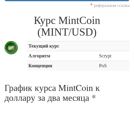
*
реферальная ссылка
Курс MintCoin
(MINT/USD)
Текущий курс
Алгоритм
Scrypt
Концепция
PoS
График курса MintCoin к
доллару за
два месяца
*