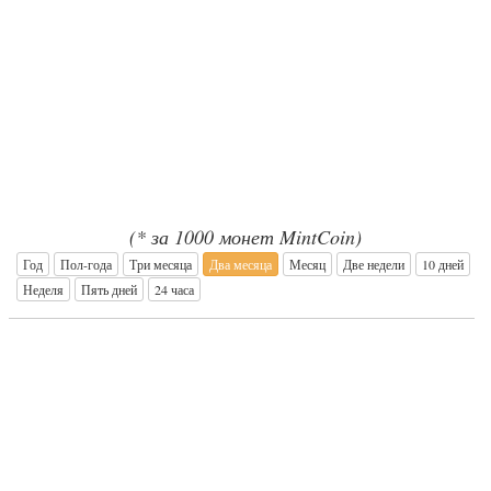
(* за 1000 монет MintCoin)
Год
Пол-года
Три месяца
Два месяца
Месяц
Две недели
10 дней
Неделя
Пять дней
24 часа