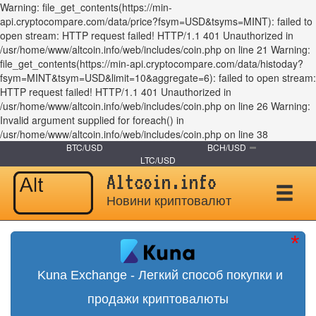
Warning: file_get_contents(https://min-
api.cryptocompare.com/data/price?fsym=USD&tsyms=MINT): failed to
open stream: HTTP request failed! HTTP/1.1 401 Unauthorized in
/usr/home/www/altcoin.info/web/includes/coin.php on line 21 Warning:
file_get_contents(https://min-api.cryptocompare.com/data/histoday?
fsym=MINT&tsym=USD&limit=10&aggregate=6): failed to open stream:
HTTP request failed! HTTP/1.1 401 Unauthorized in
/usr/home/www/altcoin.info/web/includes/coin.php on line 26 Warning:
Invalid argument supplied for foreach() in
/usr/home/www/altcoin.info/web/includes/coin.php on line 38
BTC/USD
BCH/USD
LTC/USD
Altcoin.info
Новини криптовалют
Kuna Exchange - Легкий способ покупки и
продажи криптовалюты