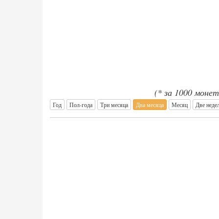
(* за 1000 монет
Год
Пол-года
Три месяца
Два месяца
Месяц
Две неде