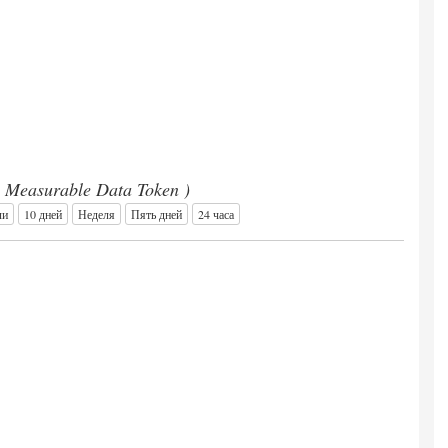
 Measurable Data Token )
ли
10 дней
Неделя
Пять дней
24 часа