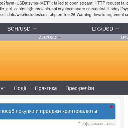
rice?fsym=USD&tsyms=MDT*): failed to open stream: HTTP request fail
: file_get_contents(https://min-api.cryptocompare.com/data/histoday
in.info/web/includes/coin.php on line 26 Warning: Invalid argument sup
BCH/USD
LTC/USD
ZEC/USD
DA
інг
Події
Практика
Прес-релізи
способ покупки и продажи криптовалюты
*
реферальная ссылка