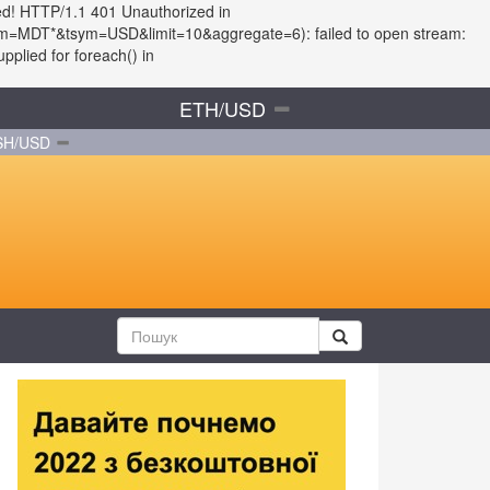
ed! HTTP/1.1 401 Unauthorized in
?fsym=MDT*&tsym=USD&limit=10&aggregate=6): failed to open stream:
plied for foreach() in
ETH/USD
SH/USD