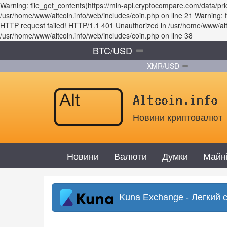
Warning: file_get_contents(https://min-api.cryptocompare.com/data/p
/usr/home/www/altcoin.info/web/includes/coin.php on line 21 Warning
HTTP request failed! HTTP/1.1 401 Unauthorized in /usr/home/www/altco
/usr/home/www/altcoin.info/web/includes/coin.php on line 38
BTC/USD
XMR/USD
Altcoin.info
Новини криптовалют
Новини
Валюти
Думки
Майн
Kuna Exchange - Легкий 