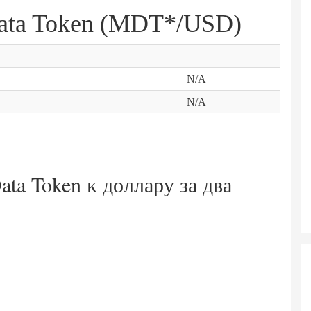
Data Token (MDT*/USD)
N/A
N/A
ata Token к доллару за
два