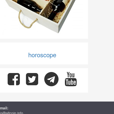
horoscope
mail:
fo@altcoin.info