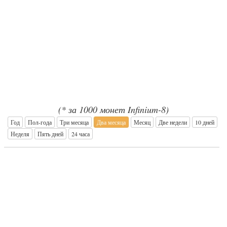
(* за 1000 монет Infinium-8)
Год
Пол-года
Три месяца
Два месяца
Месяц
Две недели
10 дней
Неделя
Пять дней
24 часа