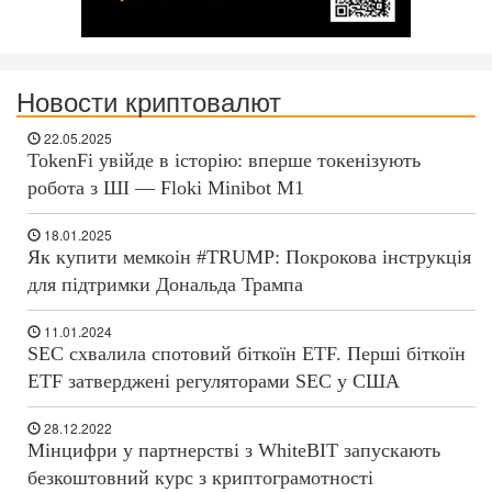
Новости криптовалют
22.05.2025
TokenFi увійде в історію: вперше токенізують
робота з ШІ — Floki Minibot M1
18.01.2025
Як купити мемкоін #TRUMP: Покрокова інструкція
для підтримки Дональда Трампа
11.01.2024
SEC схвалила спотовий біткоїн ETF. Перші біткоїн
ETF затверджені регуляторами SEC у США
28.12.2022
Мінцифри у партнерстві з WhiteBIT запускають
безкоштовний курс з криптограмотності