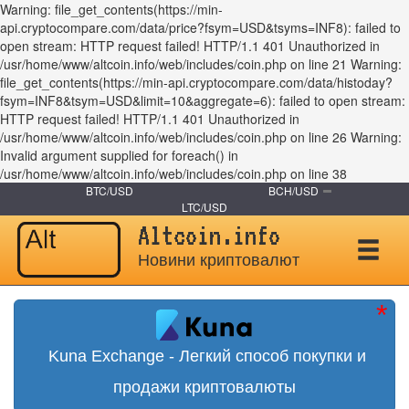
Warning: file_get_contents(https://min-
api.cryptocompare.com/data/price?fsym=USD&tsyms=INF8): failed to
open stream: HTTP request failed! HTTP/1.1 401 Unauthorized in
/usr/home/www/altcoin.info/web/includes/coin.php on line 21 Warning:
file_get_contents(https://min-api.cryptocompare.com/data/histoday?
fsym=INF8&tsym=USD&limit=10&aggregate=6): failed to open stream:
HTTP request failed! HTTP/1.1 401 Unauthorized in
/usr/home/www/altcoin.info/web/includes/coin.php on line 26 Warning:
Invalid argument supplied for foreach() in
/usr/home/www/altcoin.info/web/includes/coin.php on line 38
BTC/USD
BCH/USD
LTC/USD
Altcoin.info
Новини криптовалют
Kuna Exchange - Легкий способ покупки и
продажи криптовалюты