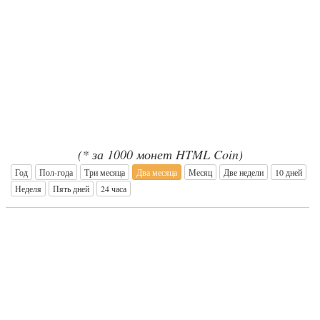
(* за 1000 монет HTML Coin)
Год
Пол-года
Три месяца
Два месяца
Месяц
Две недели
10 дней
Неделя
Пять дней
24 часа