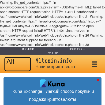
Warning: file_get_contents(https://min-
api.cryptocompare.com/data/price?fsym=USD&tsyms=HTML): failed to
open stream: HTTP request failed! HTTP/1.1 401 Unauthorized in
/usr/home/www/altcoin.info/web/includes/coin.php on line 21 Warning:
file_get_contents(https://min-api.cryptocompare.com/data/histoday?
fsym=HTML&tsym=USD&limit=10&aggregate=6): failed to open
stream: HTTP request failed! HTTP/1.1 401 Unauthorized in
/usr/home/www/altcoin.info/web/includes/coin.php on line 26 Warning:
Invalid argument supplied for foreach() in
/usr/home/www/altcoin.info/web/includes/coin.php on line 38
BTC/USD
BCH/USD
LTC/USD
Altcoin.info
Новини криптовалют
Kuna Exchange - Легкий способ покупки и
продажи криптовалюты