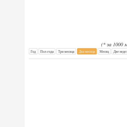
(* за 1000
Год
Пол-года
Три месяца
Два месяца
Месяц
Две неде