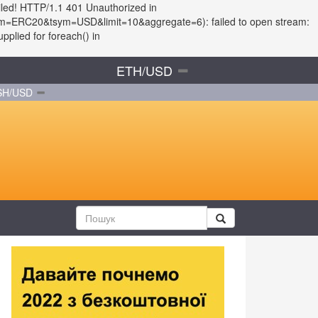
iled! HTTP/1.1 401 Unauthorized in
?fsym=ERC20&tsym=USD&limit=10&aggregate=6): failed to open stream:
plied for foreach() in
ETH/USD
SH/USD