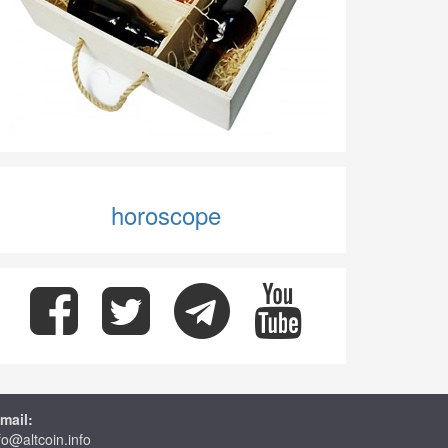
horoscope
mail:
fo@altcoin.info