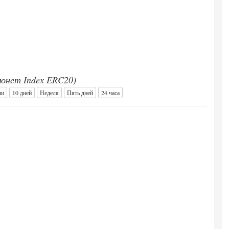
 монет Index ERC20)
ли
10 дней
Неделя
Пять дней
24 часа