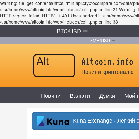
Warning: file_get_contents(https://min-api.cryptocompare.com/data/
/usr/home/www/altcoin.info/web/includes/coin.php on line 21 Warning
HTTP request failed! HTTP/1.1 401 Unauthorized in /usr/home/www/altco
/usr/home/www/altcoin.info/web/includes/coin.php on line 38
BTC/USD
XMR/USD
Altcoin.info
Новини криптовалют
Новини
Валюти
Думки
Майн
Kuna Exchange - Легкий 