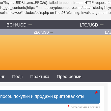
price?fsym=USD&tsyms=ERC20): failed to open stream: HTTP request fa
: file_get_contents(https://min-api.cryptocompare.com/data/histoday
in.info/web/includes/coin.php on line 26 Warning: Invalid argument sup
BCH/USD
LTC/USD
ZEC/USD
DA
інг
Події
Практика
Прес-релізи
способ покупки и продажи криптовалюты
*
реферальная ссылка