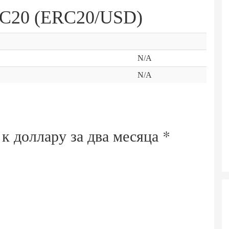
RC20 (ERC20/USD)
N/A
N/A
 к доллару за
два месяца
*