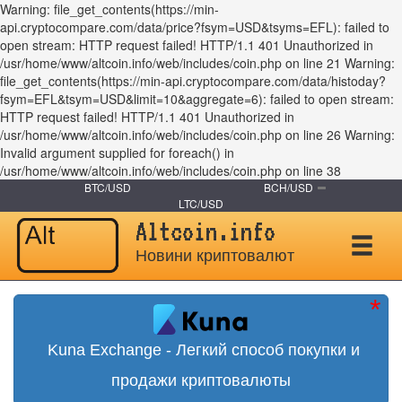
Warning: file_get_contents(https://min-
api.cryptocompare.com/data/price?fsym=USD&tsyms=EFL): failed to
open stream: HTTP request failed! HTTP/1.1 401 Unauthorized in
/usr/home/www/altcoin.info/web/includes/coin.php on line 21 Warning:
file_get_contents(https://min-api.cryptocompare.com/data/histoday?
fsym=EFL&tsym=USD&limit=10&aggregate=6): failed to open stream:
HTTP request failed! HTTP/1.1 401 Unauthorized in
/usr/home/www/altcoin.info/web/includes/coin.php on line 26 Warning:
Invalid argument supplied for foreach() in
/usr/home/www/altcoin.info/web/includes/coin.php on line 38
BTC/USD
BCH/USD
LTC/USD
Altcoin.info
Новини криптовалют
Kuna Exchange - Легкий способ покупки и
продажи криптовалюты