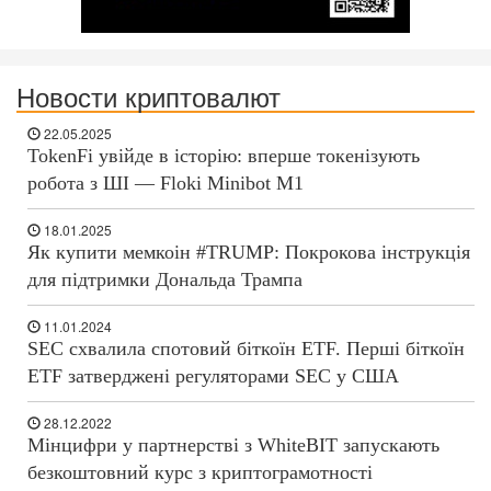
Новости криптовалют
22.05.2025
TokenFi увійде в історію: вперше токенізують
робота з ШІ — Floki Minibot M1
18.01.2025
Як купити мемкоін #TRUMP: Покрокова інструкція
для підтримки Дональда Трампа
11.01.2024
SEC схвалила спотовий біткоїн ETF. Перші біткоїн
ETF затверджені регуляторами SEC у США
28.12.2022
Мінцифри у партнерстві з WhiteBIT запускають
безкоштовний курс з криптограмотності