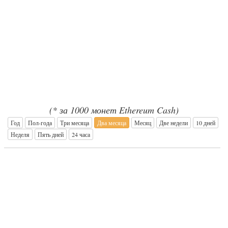
(* за 1000 монет Ethereum Cash)
Год
Пол-года
Три месяца
Два месяца
Месяц
Две недели
10 дней
Неделя
Пять дней
24 часа