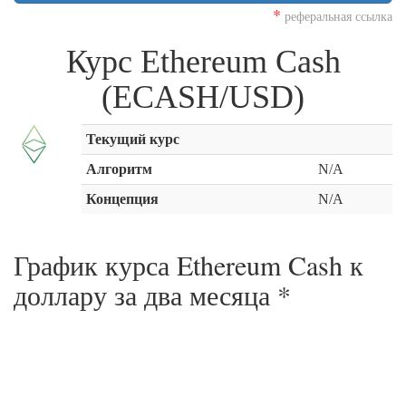
*
реферальная ссылка
Курс Ethereum Cash
(ECASH/USD)
Текущий курс
Алгоритм
N/A
Концепция
N/A
График курса Ethereum Cash к
доллару за
два месяца
*