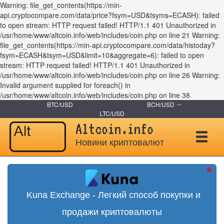
Warning: file_get_contents(https://min-
api.cryptocompare.com/data/price?fsym=USD&tsyms=ECASH): failed
to open stream: HTTP request failed! HTTP/1.1 401 Unauthorized in
/usr/home/www/altcoin.info/web/includes/coin.php on line 21 Warning:
file_get_contents(https://min-api.cryptocompare.com/data/histoday?
fsym=ECASH&tsym=USD&limit=10&aggregate=6): failed to open
stream: HTTP request failed! HTTP/1.1 401 Unauthorized in
/usr/home/www/altcoin.info/web/includes/coin.php on line 26 Warning:
Invalid argument supplied for foreach() in
/usr/home/www/altcoin.info/web/includes/coin.php on line 38
BTC/USD
BCH/USD
LTC/USD
Altcoin.info
Новини криптовалют
Kuna Exchange - Легкий способ покупки и
продажи криптовалюты