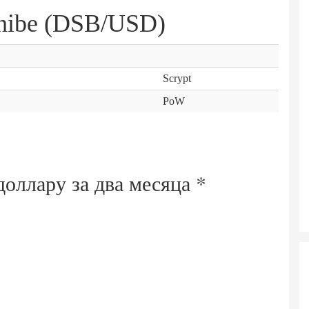
hibe (DSB/USD)
Scrypt
PoW
доллару за
два месяца
*