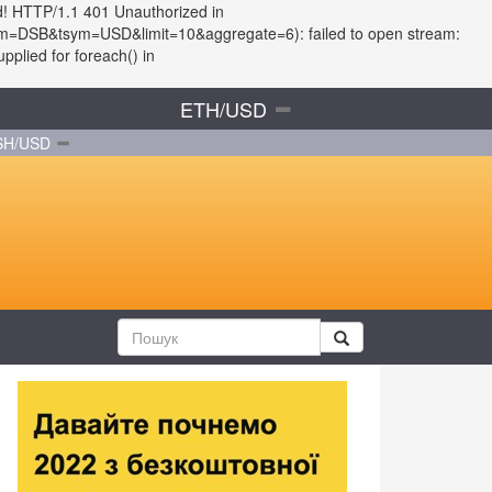
d! HTTP/1.1 401 Unauthorized in
?fsym=DSB&tsym=USD&limit=10&aggregate=6): failed to open stream:
plied for foreach() in
ETH/USD
SH/USD