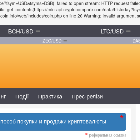
rice?fsym=USD&tsyms=DSB): failed to open stream: HTTP request faile
: file_get_contents(https://min-api.cryptocompare.com/data/histoday
in.info/web/includes/coin.php on line 26 Warning: Invalid argument sup
BCH/USD
LTC/USD
ZEC/USD
DA
інг
Події
Практика
Прес-релізи
способ покупки и продажи криптовалюты
*
реферальная ссылка