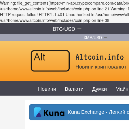
Warning: file_get_contents(https://min-api.cryptocompare.com/data/p
/usr/home/www/altcoin.info/web/includes/coin.php on line 21 Warning
HTTP request failed! HTTP/1.1 401 Unauthorized in /usr/home/www/altco
/usr/home/www/altcoin.info/web/includes/coin.php on line 38
BTC/USD
XMR/USD
Altcoin.info
Новини криптовалют
Новини
Валюти
Думки
Майн
Kuna Exchange - Легкий 