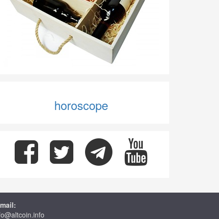
horoscope
mail:
fo@altcoin.info