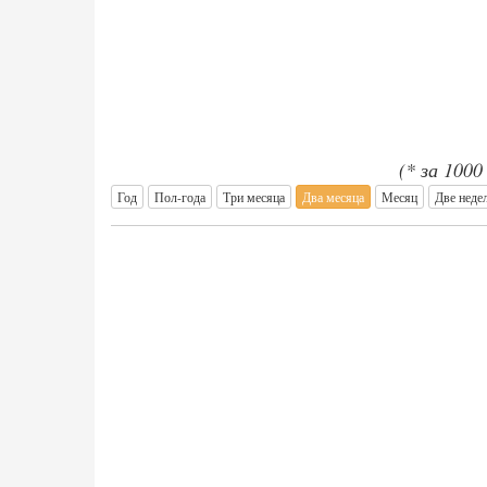
(* за 100
Год
Пол-года
Три месяца
Два месяца
Месяц
Две неде