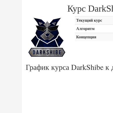
Курс DarkS
Текущий курс
Алгоритм
Концепция
График курса DarkShibe к 