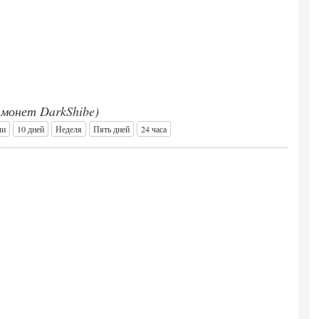
0 монет DarkShibe)
ли
10 дней
Неделя
Пять дней
24 часа